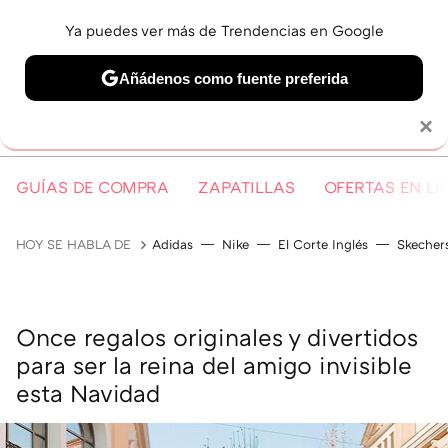
Ya puedes ver más de Trendencias en Google
MENÚ
NUEVO
Añádenos como fuente preferida
Solo necesitas una cuenta de Google
×
GUÍAS DE COMPRA
ZAPATILLAS
OFERTAS EN LI
HOY SE HABLA DE
Adidas
Nike
El Corte Inglés
Skecher
Once regalos originales y divertidos
para ser la reina del amigo invisible
esta Navidad