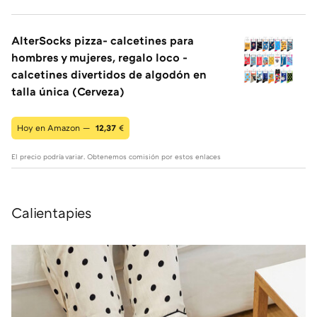
AlterSocks pizza- calcetines para
hombres y mujeres, regalo loco -
calcetines divertidos de algodón en
talla única (Cerveza)
Hoy en Amazon —
12,37
€
El precio podría variar. Obtenemos comisión por estos enlaces
Calientapies