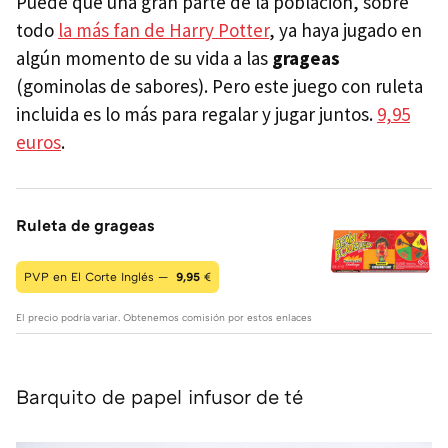
Puede que una gran parte de la población, sobre
todo
la más fan de Harry Potter
, ya haya jugado en
algún momento de su vida a las
grageas
(gominolas de sabores). Pero este juego con ruleta
incluida es lo más para regalar y jugar juntos.
9,95
euros
.
Ruleta de grageas
PVP en El Corte Inglés —
9,95
€
El precio podría variar. Obtenemos comisión por estos enlaces
Barquito de papel infusor de té