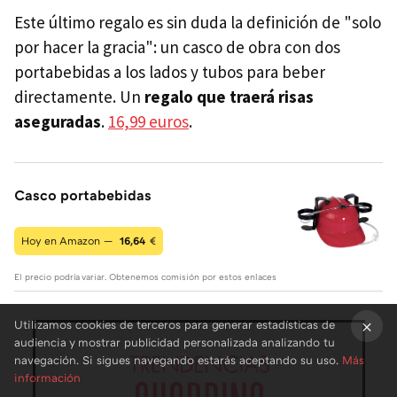
Este último regalo es sin duda la definición de "solo
por hacer la gracia": un casco de obra con dos
portabebidas a los lados y tubos para beber
directamente. Un
regalo que traerá risas
aseguradas
.
16,99 euros
.
Casco portabebidas
Hoy en Amazon —
16,64
€
El precio podría variar. Obtenemos comisión por estos enlaces
Utilizamos cookies de terceros para generar estadísticas de
audiencia y mostrar publicidad personalizada analizando tu
×
navegación. Si sigues navegando estarás aceptando su uso.
Más
información