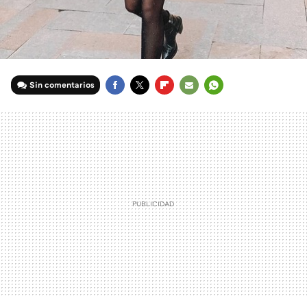
Sin comentarios
FACEBOOK
TWITTER
FLIPBOARD
E-
WHATSAPP
MAIL