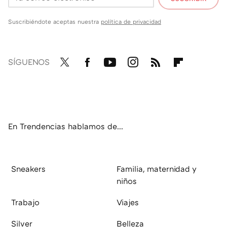
Suscribiéndote aceptas nuestra
política de privacidad
SÍGUENOS
Twit
Fac
You
Inst
RSS
Flip
ter
ebo
tub
agr
boa
ok
e
am
rd
En Trendencias hablamos de...
Sneakers
Familia, maternidad y
niños
Trabajo
Viajes
Silver
Belleza