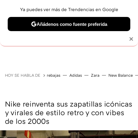
Ya puedes ver más de Trendencias en Google
Añádenos como fuente preferida
Solo necesitas una cuenta de Google
×
GUÍAS DE COMPRA
ZAPATILLAS
OFERTAS EN LI
HOY SE HABLA DE
rebajas
Adidas
Zara
New Balance
Nike reinventa sus zapatillas icónicas
y virales de estilo retro y con vibes
de los 2000s