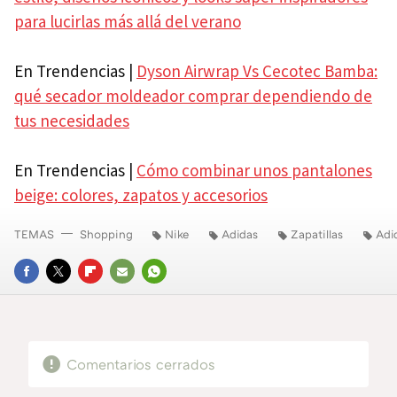
para lucirlas más allá del verano
En Trendencias |
Dyson Airwrap Vs Cecotec Bamba:
qué secador moldeador comprar dependiendo de
tus necesidades
En Trendencias |
Cómo combinar unos pantalones
beige: colores, zapatos y accesorios
TEMAS
Shopping
Nike
Adidas
Zapatillas
Adi
FACEBOOK
TWITTER
FLIPBOARD
E-
WHATSAPP
MAIL
Comentarios cerrados