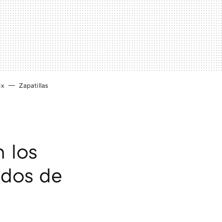
ix
Zapatillas
n los
idos de