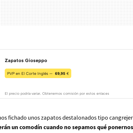
Zapatos Gioseppo
PVP en El Corte Inglés —
69,95
€
El precio podría variar. Obtenemos comisión por estos enlaces
s fichado unos zapatos destalonados tipo cangrejer
erán un comodín cuando no sepamos qué ponernos