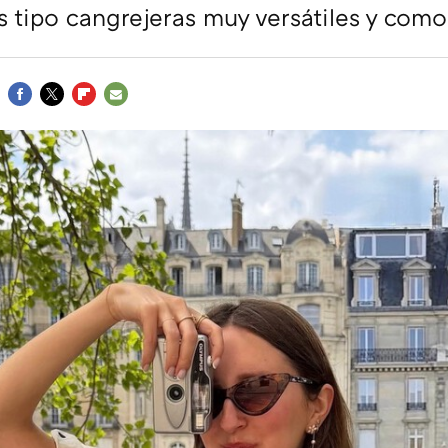
 tipo cangrejeras muy versátiles y com
FACEBOOK
TWITTER
FLIPBOARD
E-
MAIL