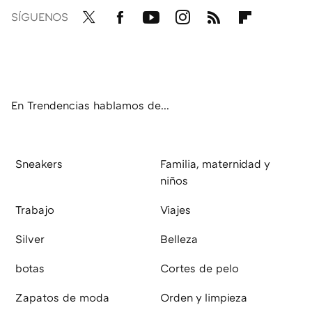
SÍGUENOS
Twit
Fac
You
Inst
RSS
Flip
ter
ebo
tub
agr
boa
ok
e
am
rd
En Trendencias hablamos de...
Sneakers
Familia, maternidad y
niños
Trabajo
Viajes
Silver
Belleza
botas
Cortes de pelo
Zapatos de moda
Orden y limpieza