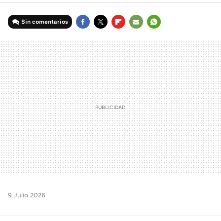
Sin comentarios
FACEBOOK
TWITTER
FLIPBOARD
E-
WHATSAPP
MAIL
9 Julio 2026