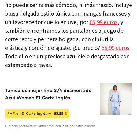
no puede ser ni más cómodo, ni más fresco. Incluye
blusa holgada estilo túnica con mangas franceses y
un favorecedor cuello en uve, por
65,99 euros
, y
también encontramos los pantalones a juego de
corte recto y pernera holgada, con cinturilla
elástica y cordón de ajuste. ¿Su precio?
55,99 euros
.
Todo ello en un precioso azul cielo desgastado con
estampado a rayas.
Túnica de mujer lino 3/4 desmentido
Azul Woman El Corte Inglés
PVP en El Corte Inglés —
65,99
€
El precio podría variar. Obtenemos comisión por estos enlaces