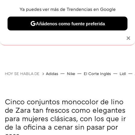
Ya puedes ver más de Trendencias en Google
Añádenos como fuente preferida
Solo necesitas una cuenta de Google
×
GUÍAS DE COMPRA
ZAPATILLAS
OFERTAS EN LI
HOY SE HABLA DE
Adidas
Nike
El Corte Inglés
Lidl
Cinco conjuntos monocolor de lino
de Zara tan frescos como elegantes
para mujeres clásicas, con los que ir
de la oficina a cenar sin pasar por