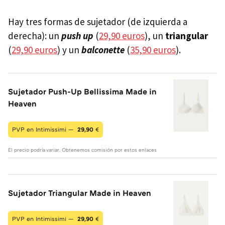
Hay tres formas de sujetador (de izquierda a
derecha): un
push up
(
29,90 euros
), un
triangular
(
29,90 euros
) y un
balconette
(
35,90 euros
).
Sujetador Push-Up Bellissima Made in
Heaven
PVP en Intimissimi —
29,90
€
El precio podría variar. Obtenemos comisión por estos enlaces
Sujetador Triangular Made in Heaven
PVP en Intimissimi —
29,90
€