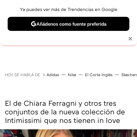
Ya puedes ver más de Trendencias en Google
Añádenos como fuente preferida
Solo necesitas una cuenta de Google
×
GUÍAS DE COMPRA
ZAPATILLAS
OFERTAS EN LI
HOY SE HABLA DE
Adidas
Nike
El Corte Inglés
Skecher
El de Chiara Ferragni y otros tres
conjuntos de la nueva colección de
Intimissimi que nos tienen in love