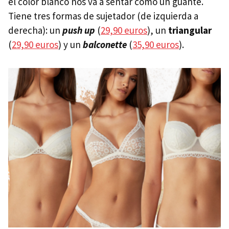
el color blanco nos va a sentar como un guante.
Tiene tres formas de sujetador (de izquierda a
derecha): un
push up
(
29,90 euros
), un
triangular
(
29,90 euros
) y un
balconette
(
35,90 euros
).