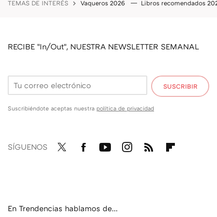
TEMAS DE INTERÉS
Vaqueros 2026
Libros recomendados 2
RECIBE "In/Out", NUESTRA NEWSLETTER SEMANAL
SUSCRIBIR
Suscribiéndote aceptas nuestra
política de privacidad
SÍGUENOS
Twit
Fac
You
Inst
RSS
Flip
ter
ebo
tub
agr
boa
ok
e
am
rd
En Trendencias hablamos de...