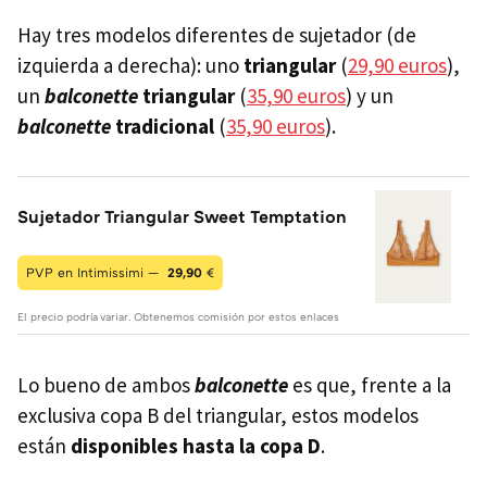
Hay tres modelos diferentes de sujetador (de
izquierda a derecha): uno
triangular
(
29,90 euros
),
un
balconette
triangular
(
35,90 euros
) y un
balconette
tradicional
(
35,90 euros
).
Sujetador Triangular Sweet Temptation
PVP en Intimissimi —
29,90
€
El precio podría variar. Obtenemos comisión por estos enlaces
Lo bueno de ambos
balconette
es que, frente a la
exclusiva copa B del triangular, estos modelos
están
disponibles hasta la copa D
.