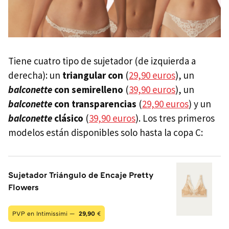
Tiene cuatro tipo de sujetador (de izquierda a
derecha): un
triangular con
(
29,90 euros
), un
balconette
con semirelleno
(
39,90 euros
), un
balconette
con transparencias
(
29,90 euros
) y un
balconette
clásico
(
39,90 euros
). Los tres primeros
modelos están disponibles solo hasta la copa C:
Sujetador Triángulo de Encaje Pretty
Flowers
PVP en Intimissimi —
29,90
€