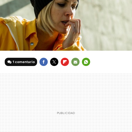
1 comentario
FACEBOOK
TWITTER
FLIPBOARD
E-
WHATSAPP
MAIL