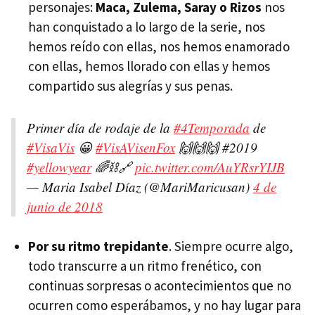
personajes:
Maca, Zulema, Saray o Rizos
nos
han conquistado a lo largo de la serie, nos
hemos reído con ellas, nos hemos enamorado
con ellas, hemos llorado con ellas y hemos
compartido sus alegrías y sus penas.
Primer día de rodaje de la
#4Temporada
de
#VisaVis
😀
#VisAVisenFox
🙌🙌🙌 #2019
#yellowyear
🌈⛓️🔗
pic.twitter.com/AuYRsrYIJB
— Maria Isabel Díaz (@MariMaricusan)
4 de
junio de 2018
Por su ritmo trepidante
. Siempre ocurre algo,
todo transcurre a un ritmo frenético, con
continuas sorpresas o acontecimientos que no
ocurren como esperábamos, y no hay lugar para