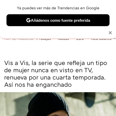
Ya puedes ver más de Trendencias en Google
MENÚ
NUEVO
Añádenos como fuente preferida
BELLEZA
SHOPPING
VIAJES
GASTRO
SNEAKERS
Solo necesitas una cuenta de Google
×
HOY SE HABLA DE
rebajas
Adidas
Zara
New Balance
Vis a Vis, la serie que refleja un tipo
de mujer nunca en visto en TV,
renueva por una cuarta temporada.
Así nos ha enganchado