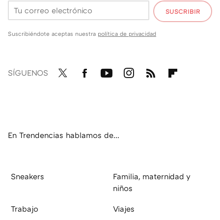
SUSCRIBIR
Suscribiéndote aceptas nuestra
política de privacidad
SÍGUENOS
Twit
Fac
You
Inst
RSS
Flip
ter
ebo
tub
agr
boa
ok
e
am
rd
En Trendencias hablamos de...
Sneakers
Familia, maternidad y
niños
Trabajo
Viajes