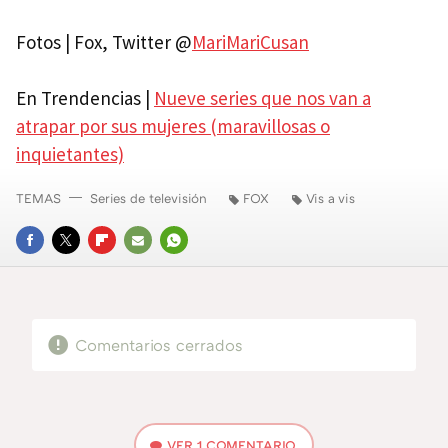
Fotos | Fox, Twitter @
MariMariCusan
En Trendencias |
Nueve series que nos van a
atrapar por sus mujeres (maravillosas o
inquietantes)
TEMAS
Series de televisión
FOX
Vis a vis
FACEBOOK
TWITTER
FLIPBOARD
E-
WHATSAPP
MAIL
Comentarios cerrados
VER
1 COMENTARIO