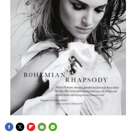
FACEBOOK
TWITTER
FLIPBOARD
E-
WHATSAPP