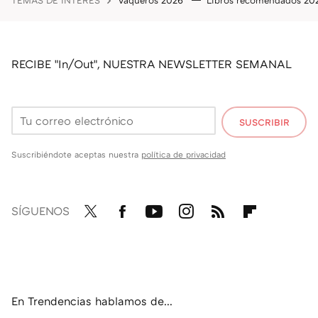
RECIBE "In/Out", NUESTRA NEWSLETTER SEMANAL
SUSCRIBIR
Suscribiéndote aceptas nuestra
política de privacidad
SÍGUENOS
Twit
Fac
You
Inst
RSS
Flip
ter
ebo
tub
agr
boa
ok
e
am
rd
En Trendencias hablamos de...