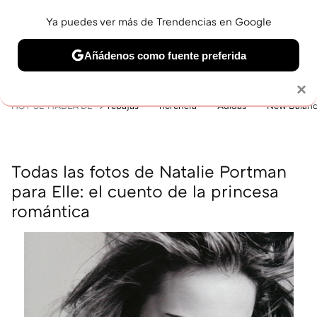
Ya puedes ver más de Trendencias en Google
MENÚ
NUEVO
Añádenos como fuente preferida
BELLEZA
SHOPPING
VIAJES
GASTRO
SNEAKERS
Solo necesitas una cuenta de Google
×
HOY SE HABLA DE
rebajas
herencia
Adidas
New Balan
Todas las fotos de Natalie Portman
para Elle: el cuento de la princesa
romántica