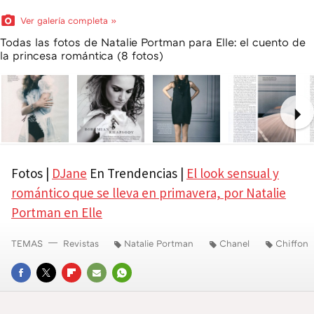
Ver galería completa »
Todas las fotos de Natalie Portman para Elle: el cuento de
la princesa romántica (8 fotos)
Ne
Fotos |
DJane
En Trendencias |
El look sensual y
romántico que se lleva en primavera, por Natalie
Portman en Elle
TEMAS
Revistas
Natalie Portman
Chanel
Chiffon
FACEBOOK
TWITTER
FLIPBOARD
E-
WHATSAPP
MAIL