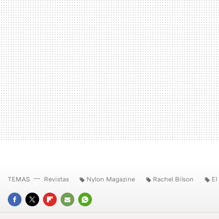
TEMAS
Revistas
Nylon Magazine
Rachel Bilson
El
FACEBOOK
TWITTER
FLIPBOARD
E-
WHATSAPP