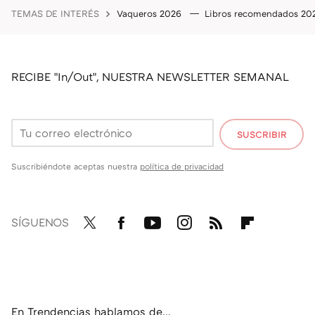
TEMAS DE INTERÉS
Vaqueros 2026
Libros recomendados 2
RECIBE "In/Out", NUESTRA NEWSLETTER SEMANAL
SUSCRIBIR
Suscribiéndote aceptas nuestra
política de privacidad
SÍGUENOS
Twit
Fac
You
Inst
RSS
Flip
ter
ebo
tub
agr
boa
ok
e
am
rd
En Trendencias hablamos de...