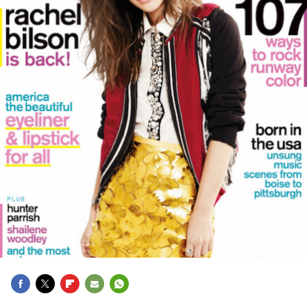
FACEBOOK
TWITTER
FLIPBOARD
E-
WHATSAPP