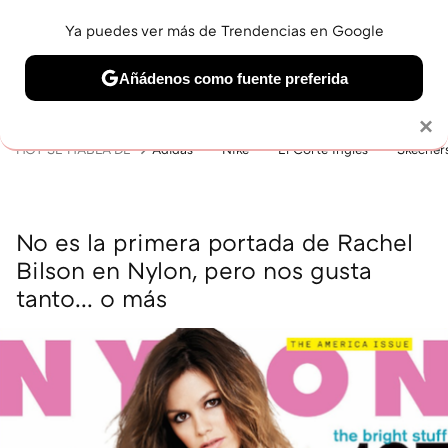
Ya puedes ver más de Trendencias en Google
MENÚ
NUEVO
Añádenos como fuente preferida
BELLEZA
SHOPPING
VIAJES
GASTRO
SNEAKERS
Solo necesitas una cuenta de Google
×
HOY SE HABLA DE
Adidas
Nike
El Corte Inglés
Skecher
No es la primera portada de Rachel
Bilson en Nylon, pero nos gusta
tanto... o más