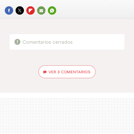
FACEBOOK
TWITTER
FLIPBOARD
E-
WHATSAPP
MAIL
Comentarios cerrados
VER
3 COMENTARIOS