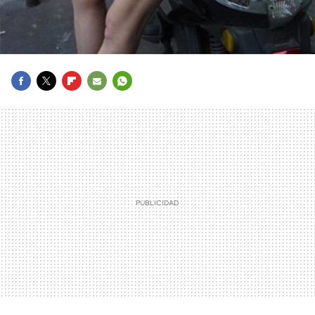
FACEBOOK
TWITTER
FLIPBOARD
E-
WHATSAPP
MAIL