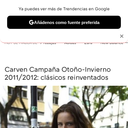
Ya puedes ver más de Trendencias en Google
MENÚ
NUEVO
Añádenos como fuente preferida
BELLEZA
SHOPPING
VIAJES
GASTRO
SNEAKERS
Solo necesitas una cuenta de Google
×
HOY SE HABLA DE
rebajas
Adidas
Zara
New Balance
Carven Campaña Otoño-Invierno
2011/2012: clásicos reinventados