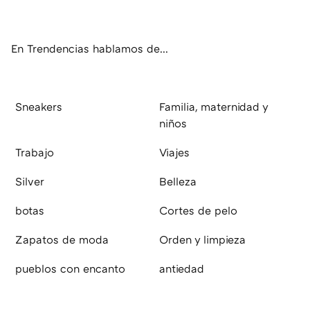
ter
ebo
tub
agr
boa
ok
e
am
rd
En Trendencias hablamos de...
Sneakers
Familia, maternidad y
niños
Trabajo
Viajes
Silver
Belleza
botas
Cortes de pelo
Zapatos de moda
Orden y limpieza
pueblos con encanto
antiedad