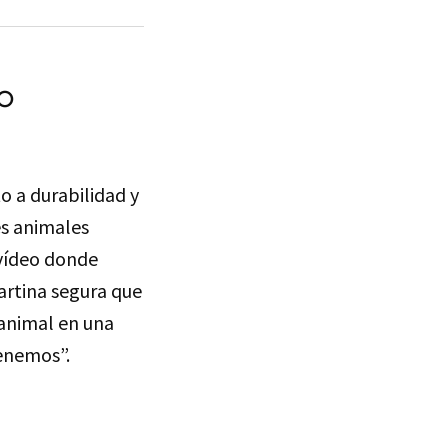
o
o a durabilidad y
es animales
 vídeo donde
Martina segura que
l animal en una
tenemos”.