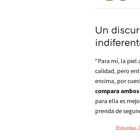
Un discur
indiferen
“Para mí, la piel
calidad, pero en
encima, por cues
compara ambos 
para ella es mejor
prenda de segund
@martina_l