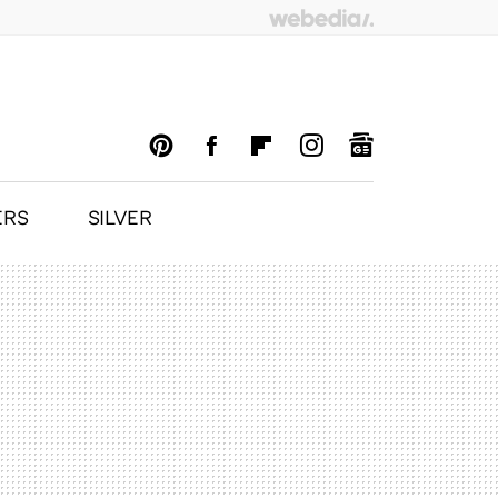
ERS
SILVER
PINTEREST
FACEBOOK
FLIPBOARD
INSTAGRAM
GOOGLENEWS