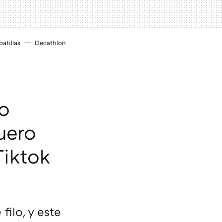
atillas
Decathlon
ro
uero
Tiktok
ilo, y este