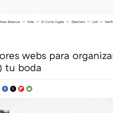
New Balance
Nike
El Corte Inglés
Skechers
Lidl
Netfl
ores webs para organiza
r) tu boda
FACEBOOK
TWITTER
FLIPBOARD
E-
MAIL