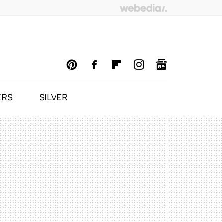
ERS
SILVER
PINTEREST
FACEBOOK
FLIPBOARD
INSTAGRAM
GOOGLENEWS