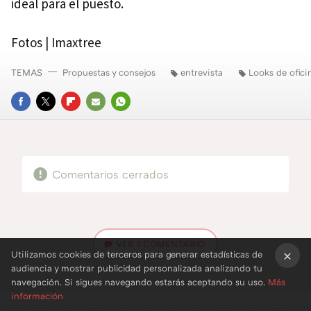
ideal para el puesto.
Fotos | Imaxtree
TEMAS
Propuestas y consejos
entrevista
Looks de ofici
FACEBOOK
TWITTER
FLIPBOARD
E-
WHATSAPP
MAIL
Comentarios cerrados
VER
1 COMENTARIO
Utilizamos cookies de terceros para generar estadísticas de
audiencia y mostrar publicidad personalizada analizando tu
×
navegación. Si sigues navegando estarás aceptando su uso.
Más
información