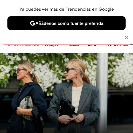
Ya puedes ver más de Trendencias en Google
MENÚ
NUEVO
Añádenos como fuente preferida
BELLEZA
SHOPPING
VIAJES
GASTRO
SNEAKERS
Solo necesitas una cuenta de Google
×
HOY SE HABLA DE
rebajas
Adidas
Zara
New Balance