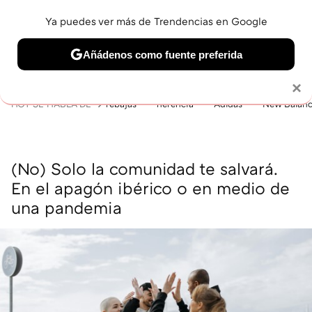
Ya puedes ver más de Trendencias en Google
MENÚ
NUEVO
Añádenos como fuente preferida
BELLEZA
SHOPPING
VIAJES
GASTRO
SNEAKERS
Solo necesitas una cuenta de Google
×
HOY SE HABLA DE
rebajas
herencia
Adidas
New Balan
(No) Solo la comunidad te salvará.
En el apagón ibérico o en medio de
una pandemia