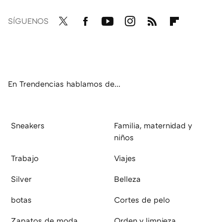
SÍGUENOS
Twit
Fac
You
Inst
RSS
Flip
ter
ebo
tub
agr
boa
ok
e
am
rd
En Trendencias hablamos de...
Sneakers
Familia, maternidad y
niños
Trabajo
Viajes
Silver
Belleza
botas
Cortes de pelo
Zapatos de moda
Orden y limpieza