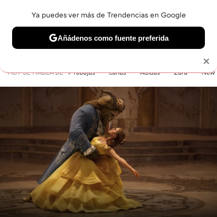
Ya puedes ver más de Trendencias en Google
MENÚ
NUEVO
Añádenos como fuente preferida
BELLEZA
SHOPPING
VIAJES
GASTRO
SNEAKERS
Solo necesitas una cuenta de Google
×
HOY SE HABLA DE
rebajas
canas
Adidas
Zara
New 