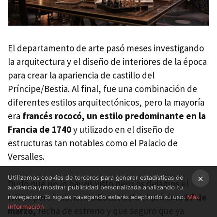
El departamento de arte pasó meses investigando
la arquitectura y el diseño de interiores de la época
para crear la apariencia de castillo del
Príncipe/Bestia. Al final, fue una combinación de
diferentes estilos arquitectónicos, pero la mayoría
era
francés rococó, un estilo predominante en la
Francia de 1740
y utilizado en el diseño de
estructuras tan notables como el Palacio de
Versalles.
Utilizamos cookies de terceros para generar estadísticas de
Dudo que no lo hayáis visto pero os dejamos el
audiencia y mostrar publicidad personalizada analizando tu
tráiler para ir abriendo boca hasta el próximo
17 de
×
navegación. Si sigues navegando estarás aceptando su uso.
Más
información
marzo,
fecha de estreno y que seguro que ya