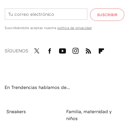
SUSCRIBIR
Suscribiéndote aceptas nuestra
política de privacidad
SÍGUENOS
Twit
Fac
You
Inst
RSS
Flip
ter
ebo
tub
agr
boa
ok
e
am
rd
En Trendencias hablamos de...
Sneakers
Familia, maternidad y
niños