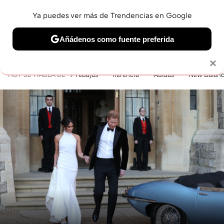
Ya puedes ver más de Trendencias en Google
MENÚ
NUEVO
Añádenos como fuente preferida
BELLEZA
SHOPPING
VIAJES
GASTRO
SNEAKERS
Solo necesitas una cuenta de Google
×
HOY SE HABLA DE
rebajas
herencia
Adidas
New Balan