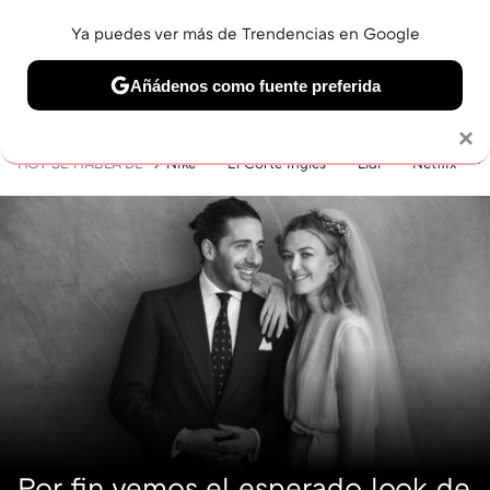
Ya puedes ver más de Trendencias en Google
MENÚ
NUEVO
Añádenos como fuente preferida
BELLEZA
SHOPPING
VIAJES
GASTRO
SNEAKERS
Solo necesitas una cuenta de Google
×
HOY SE HABLA DE
Nike
El Corte Inglés
Lidl
Netflix
Por fin vemos el esperado look de