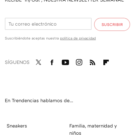
SUSCRIBIR
Suscribiéndote aceptas nuestra
política de privacidad
SÍGUENOS
Twit
Fac
You
Inst
RSS
Flip
ter
ebo
tub
agr
boa
ok
e
am
rd
En Trendencias hablamos de...
Sneakers
Familia, maternidad y
niños