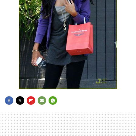
FACEBOOK
TWITTER
FLIPBOARD
E-
WHATSAPP
MAIL