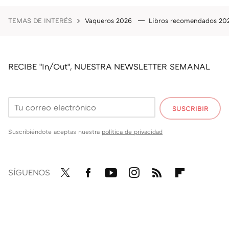
TEMAS DE INTERÉS
Vaqueros 2026
Libros recomendados 2
RECIBE "In/Out", NUESTRA NEWSLETTER SEMANAL
SUSCRIBIR
Suscribiéndote aceptas nuestra
política de privacidad
SÍGUENOS
Twit
Fac
You
Inst
RSS
Flip
ter
ebo
tub
agr
boa
ok
e
am
rd