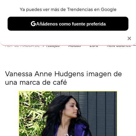
Ya puedes ver más de Trendencias en Google
MENÚ
NUEVO
Añádenos como fuente preferida
BELLEZA
SHOPPING
VIAJES
GASTRO
SNEAKERS
Solo necesitas una cuenta de Google
×
HOY SE HABLA DE
rebajas
Adidas
Zara
New Balance
Vanessa Anne Hudgens imagen de
una marca de café