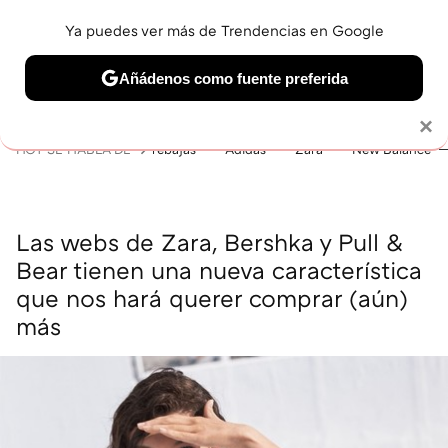
Ya puedes ver más de Trendencias en Google
MENÚ
NUEVO
Añádenos como fuente preferida
BELLEZA
SHOPPING
VIAJES
GASTRO
SNEAKERS
Solo necesitas una cuenta de Google
×
HOY SE HABLA DE
rebajas
Adidas
Zara
New Balance
Las webs de Zara, Bershka y Pull &
Bear tienen una nueva característica
que nos hará querer comprar (aún)
más