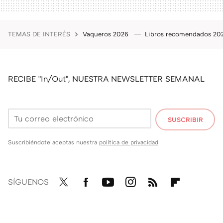
TEMAS DE INTERÉS
Vaqueros 2026
Libros recomendados 2
RECIBE "In/Out", NUESTRA NEWSLETTER SEMANAL
SUSCRIBIR
Suscribiéndote aceptas nuestra
política de privacidad
SÍGUENOS
Twit
Fac
You
Inst
RSS
Flip
ter
ebo
tub
agr
boa