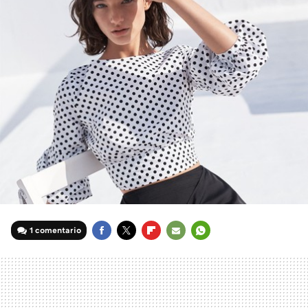
1 comentario
FACEBOOK
TWITTER
FLIPBOARD
E-
WHATSAPP
MAIL