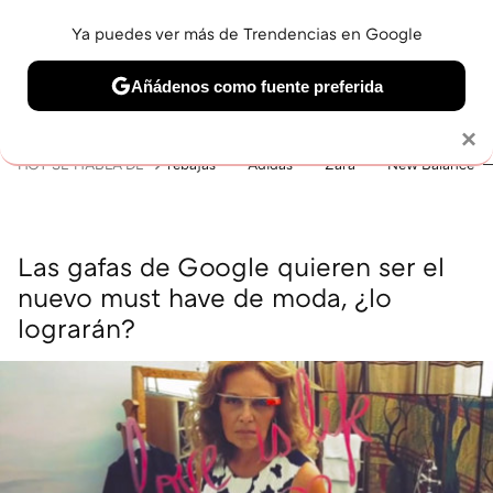
Ya puedes ver más de Trendencias en Google
MENÚ
NUEVO
Añádenos como fuente preferida
BELLEZA
SHOPPING
VIAJES
GASTRO
SNEAKERS
Solo necesitas una cuenta de Google
×
HOY SE HABLA DE
rebajas
Adidas
Zara
New Balance
Las gafas de Google quieren ser el
nuevo must have de moda, ¿lo
lograrán?