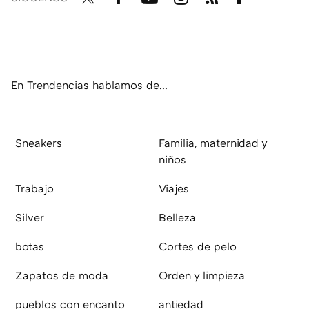
Twit
Fac
You
Inst
RSS
Flip
ter
ebo
tub
agr
boa
ok
e
am
rd
En Trendencias hablamos de...
Sneakers
Familia, maternidad y
niños
Trabajo
Viajes
Silver
Belleza
botas
Cortes de pelo
Zapatos de moda
Orden y limpieza
pueblos con encanto
antiedad