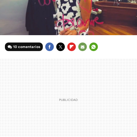
10 comentarios
FACEBOOK
TWITTER
FLIPBOARD
E-
WHATSAPP
MAIL