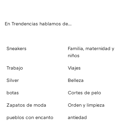
ter
ebo
tub
agr
boa
ok
e
am
rd
En Trendencias hablamos de...
Sneakers
Familia, maternidad y
niños
Trabajo
Viajes
Silver
Belleza
botas
Cortes de pelo
Zapatos de moda
Orden y limpieza
pueblos con encanto
antiedad