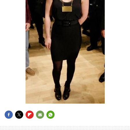
FACEBOOK
TWITTER
FLIPBOARD
E-
WHATSAPP