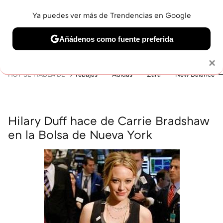
Ya puedes ver más de Trendencias en Google
MENÚ
NUEVO
Añádenos como fuente preferida
BELLEZA
SHOPPING
VIAJES
GASTRO
SNEAKERS
Solo necesitas una cuenta de Google
×
HOY SE HABLA DE
rebajas
Adidas
Zara
New Balance
Hilary Duff hace de Carrie Bradshaw
en la Bolsa de Nueva York