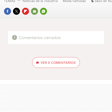
TEMAS
Noticias de la industria
Moda Famosas
Sexo en Nu
FACEBOOK
TWITTER
FLIPBOARD
E-
WHATSAPP
MAIL
Comentarios cerrados
VER
5 COMENTARIOS