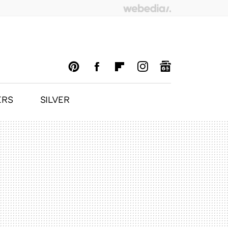
ERS
SILVER
PINTEREST
FACEBOOK
FLIPBOARD
INSTAGRAM
GOOGLENEWS