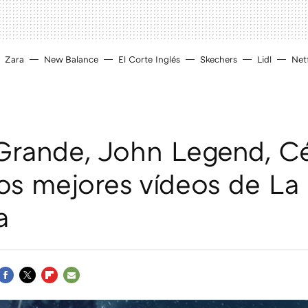
Zara
New Balance
El Corte Inglés
Skechers
Lidl
Netf
Grande, John Legend, Cé
los mejores vídeos de La 
a
FACEBOOK
TWITTER
FLIPBOARD
E-