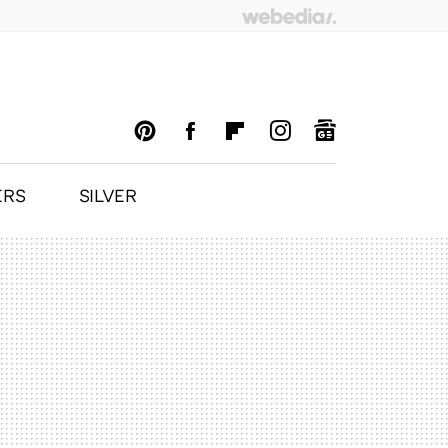
ERS
SILVER
PINTEREST
FACEBOOK
FLIPBOARD
INSTAGRAM
GOOGLENEWS