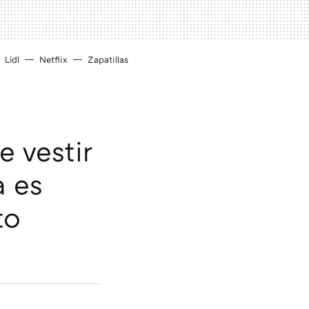
Lidl
Netflix
Zapatillas
 vestir
a es
to