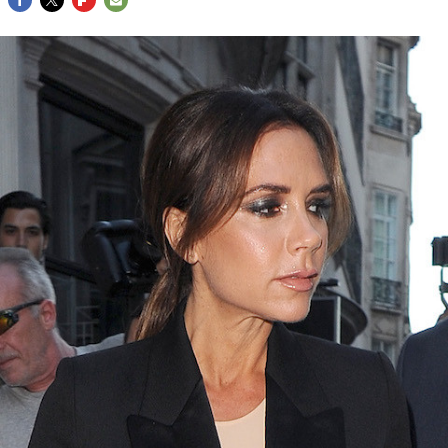
FACEBOOK
TWITTER
FLIPBOARD
E-
MAIL