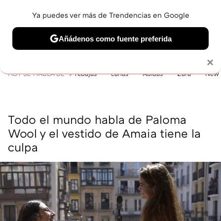
Ya puedes ver más de Trendencias en Google
MENÚ
NUEVO
Añádenos como fuente preferida
BELLEZA
SHOPPING
VIAJES
GASTRO
SNEAKERS
Solo necesitas una cuenta de Google
×
HOY SE HABLA DE
rebajas
canas
Adidas
Zara
New 
Todo el mundo habla de Paloma
Wool y el vestido de Amaia tiene la
culpa