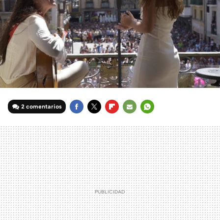
2 comentarios
FACEBOOK
TWITTER
FLIPBOARD
E-
WHATSAPP
MAIL