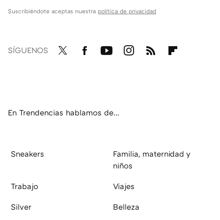
Suscribiéndote aceptas nuestra
política de privacidad
SÍGUENOS
Twit
Fac
You
Inst
RSS
Flip
ter
ebo
tub
agr
boa
ok
e
am
rd
En Trendencias hablamos de...
Sneakers
Familia, maternidad y
niños
Trabajo
Viajes
Silver
Belleza