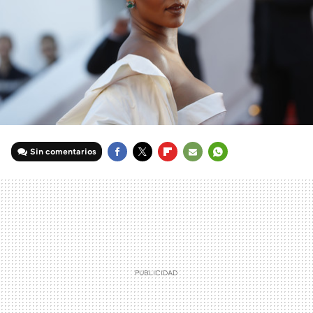
Sin comentarios
FACEBOOK
TWITTER
FLIPBOARD
E-
WHATSAPP
MAIL