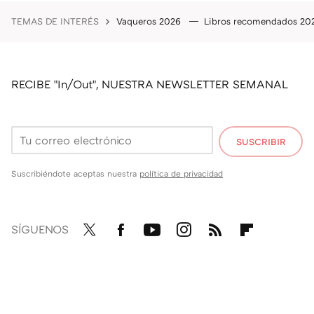
TEMAS DE INTERÉS
Vaqueros 2026
Libros recomendados 2
RECIBE "In/Out", NUESTRA NEWSLETTER SEMANAL
SUSCRIBIR
Suscribiéndote aceptas nuestra
política de privacidad
SÍGUENOS
Twit
Fac
You
Inst
RSS
Flip
ter
ebo
tub
agr
boa
ok
e
am
rd