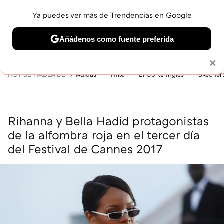
Ya puedes ver más de Trendencias en Google
MENÚ
NUEVO
Añádenos como fuente preferida
BELLEZA
SHOPPING
VIAJES
GASTRO
SNEAKERS
Solo necesitas una cuenta de Google
×
HOY SE HABLA DE
Adidas
Nike
El Corte Inglés
Skecher
Rihanna y Bella Hadid protagonistas
de la alfombra roja en el tercer día
del Festival de Cannes 2017