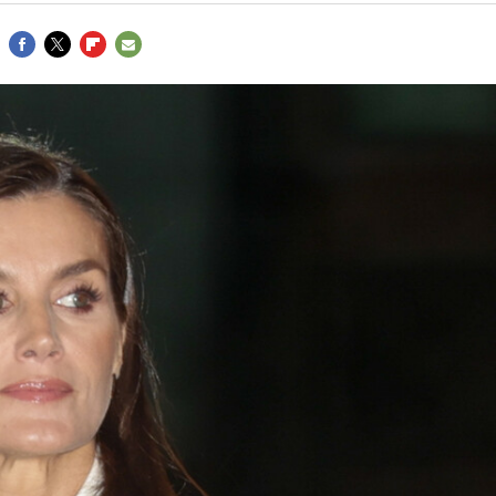
FACEBOOK
TWITTER
FLIPBOARD
E-
MAIL