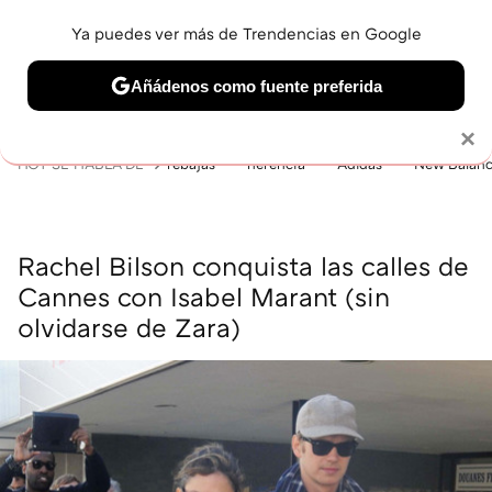
Ya puedes ver más de Trendencias en Google
MENÚ
NUEVO
Añádenos como fuente preferida
BELLEZA
SHOPPING
VIAJES
GASTRO
SNEAKERS
Solo necesitas una cuenta de Google
×
HOY SE HABLA DE
rebajas
herencia
Adidas
New Balan
Rachel Bilson conquista las calles de
Cannes con Isabel Marant (sin
olvidarse de Zara)