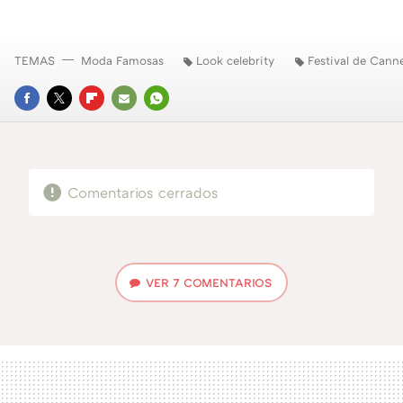
TEMAS
Moda Famosas
Look celebrity
Festival de Cann
FACEBOOK
TWITTER
FLIPBOARD
E-
WHATSAPP
MAIL
Comentarios cerrados
VER
7 COMENTARIOS