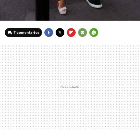
7 comentarios
FACEBOOK
TWITTER
FLIPBOARD
E-
WHATSAPP
MAIL