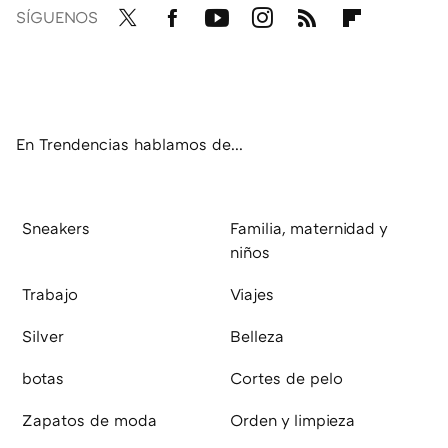
SÍGUENOS
Twit
Fac
You
Inst
RSS
Flip
ter
ebo
tub
agr
boa
ok
e
am
rd
En Trendencias hablamos de...
Sneakers
Familia, maternidad y
niños
Trabajo
Viajes
Silver
Belleza
botas
Cortes de pelo
Zapatos de moda
Orden y limpieza