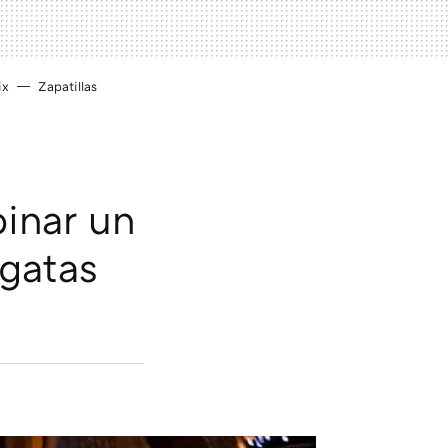
ix
Zapatillas
inar un
rgatas