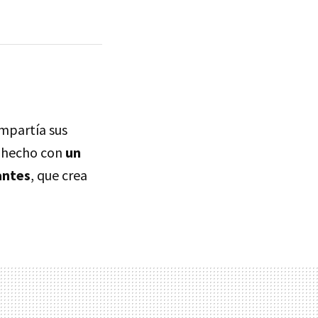
mpartía sus
a hecho con
un
antes
, que crea