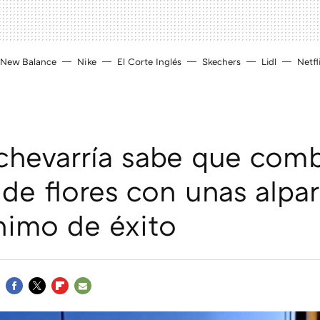
New Balance
Nike
El Corte Inglés
Skechers
Lidl
Netfl
chevarría sabe que comb
 de flores con unas alpa
nimo de éxito
FACEBOOK
TWITTER
FLIPBOARD
E-