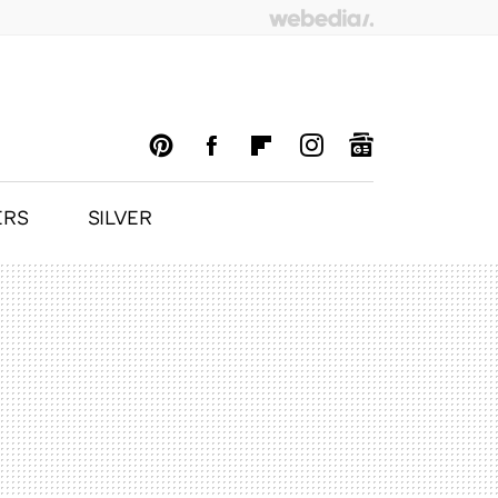
ERS
SILVER
PINTEREST
FACEBOOK
FLIPBOARD
INSTAGRAM
GOOGLENEWS