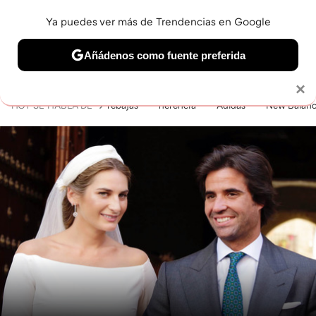
Ya puedes ver más de Trendencias en Google
MENÚ
NUEVO
Añádenos como fuente preferida
BELLEZA
SHOPPING
VIAJES
GASTRO
SNEAKERS
Solo necesitas una cuenta de Google
×
HOY SE HABLA DE
rebajas
herencia
Adidas
New Balan