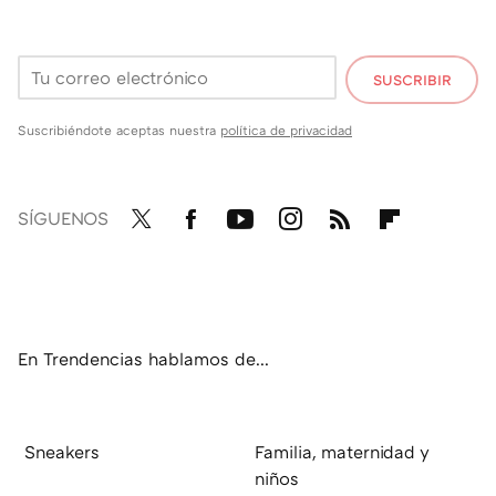
SUSCRIBIR
Suscribiéndote aceptas nuestra
política de privacidad
SÍGUENOS
Twit
Fac
You
Inst
RSS
Flip
ter
ebo
tub
agr
boa
ok
e
am
rd
En Trendencias hablamos de...
Sneakers
Familia, maternidad y
niños