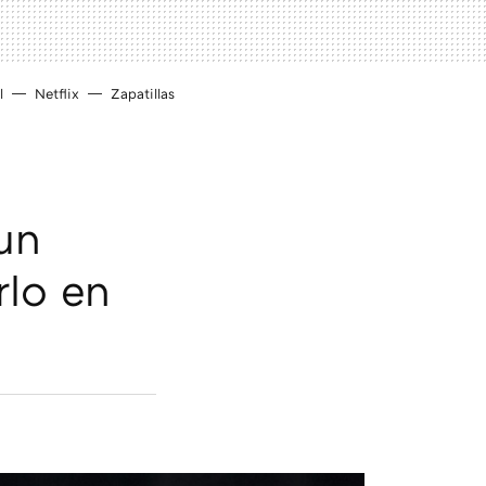
l
Netflix
Zapatillas
 un
rlo en