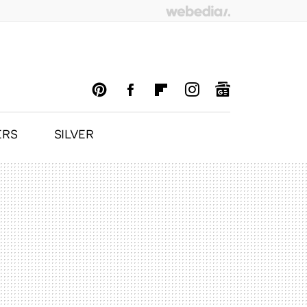
ERS
SILVER
PINTEREST
FACEBOOK
FLIPBOARD
INSTAGRAM
GOOGLENEWS