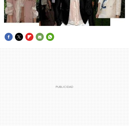
FACEBOOK
TWITTER
FLIPBOARD
E-
WHATSAPP
MAIL