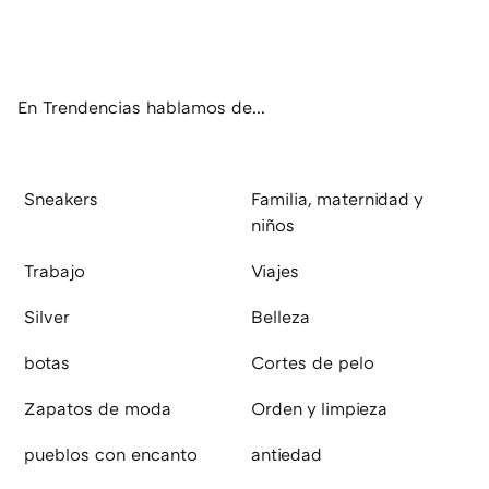
ter
ebo
tub
agr
boa
ok
e
am
rd
En Trendencias hablamos de...
Sneakers
Familia, maternidad y
niños
Trabajo
Viajes
Silver
Belleza
botas
Cortes de pelo
Zapatos de moda
Orden y limpieza
pueblos con encanto
antiedad