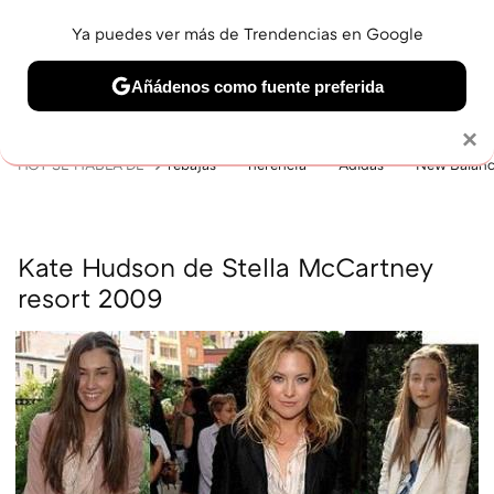
Ya puedes ver más de Trendencias en Google
MENÚ
NUEVO
Añádenos como fuente preferida
BELLEZA
SHOPPING
VIAJES
GASTRO
SNEAKERS
Solo necesitas una cuenta de Google
×
HOY SE HABLA DE
rebajas
herencia
Adidas
New Balan
Kate Hudson de Stella McCartney
resort 2009