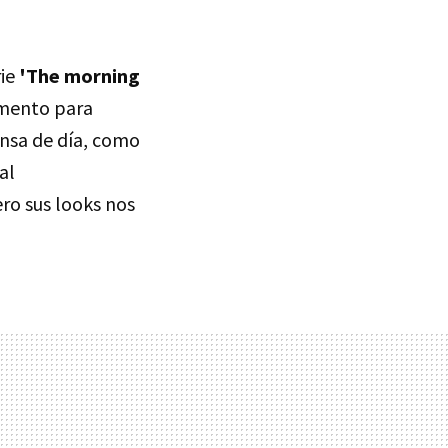
rie
'The morning
omento para
rensa de día, como
al
ro sus looks nos