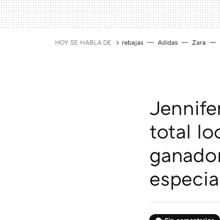
HOY SE HABLA DE
rebajas
Adidas
Zara
Jennife
total l
ganador
especia