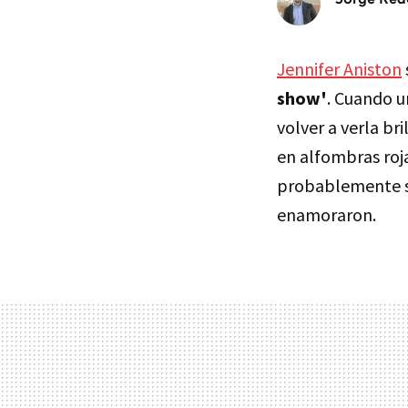
Jennifer Aniston
show'
. Cuando u
volver a verla br
en alfombras roja
probablemente se
enamoraron.