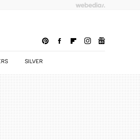
ERS
SILVER
PINTEREST
FACEBOOK
FLIPBOARD
INSTAGRAM
GOOGLENEWS