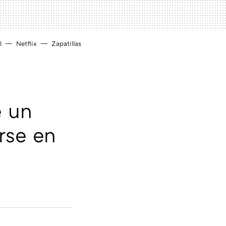
l
Netflix
Zapatillas
e un
rse en