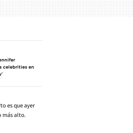
ennifer
 celebrities en
w'
to es que ayer
o más alto.