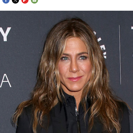
FACEBOOK
TWITTER
FLIPBOARD
E-
MAIL