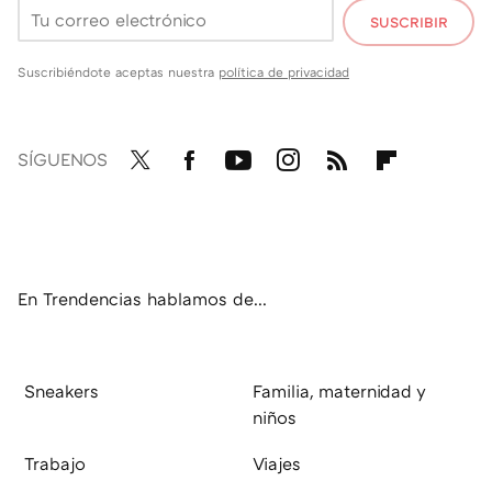
SUSCRIBIR
Suscribiéndote aceptas nuestra
política de privacidad
SÍGUENOS
Twit
Fac
You
Inst
RSS
Flip
ter
ebo
tub
agr
boa
ok
e
am
rd
En Trendencias hablamos de...
Sneakers
Familia, maternidad y
niños
Trabajo
Viajes