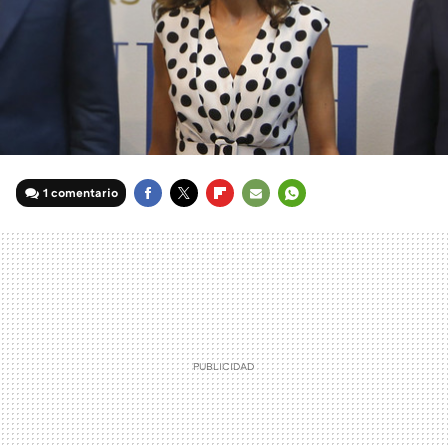
1 comentario
FACEBOOK
TWITTER
FLIPBOARD
E-
WHATSAPP
MAIL