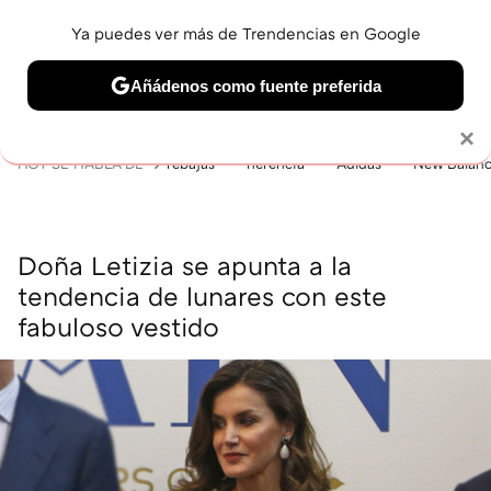
Ya puedes ver más de Trendencias en Google
MENÚ
NUEVO
Añádenos como fuente preferida
BELLEZA
SHOPPING
VIAJES
GASTRO
SNEAKERS
Solo necesitas una cuenta de Google
×
HOY SE HABLA DE
rebajas
herencia
Adidas
New Balan
Doña Letizia se apunta a la
tendencia de lunares con este
fabuloso vestido