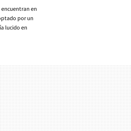
e encuentran en
optado por un
ía lucido en