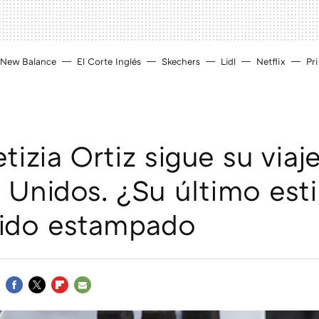
New Balance
El Corte Inglés
Skechers
Lidl
Netflix
Pr
tizia Ortiz sigue su viaj
 Unidos. ¿Su último est
tido estampado
FACEBOOK
TWITTER
FLIPBOARD
E-