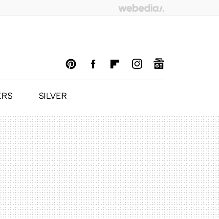
ERS
SILVER
PINTEREST
FACEBOOK
FLIPBOARD
INSTAGRAM
GOOGLENEWS