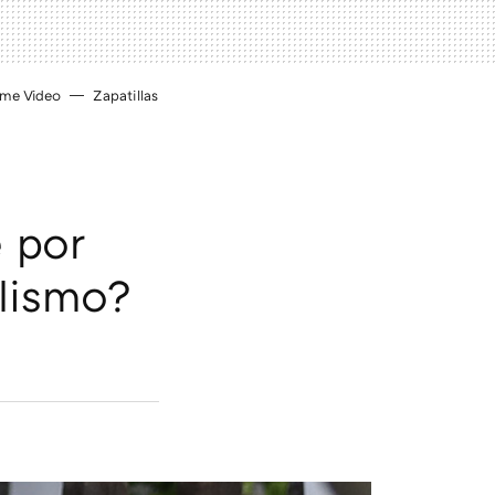
ime Video
Zapatillas
e por
ilismo?