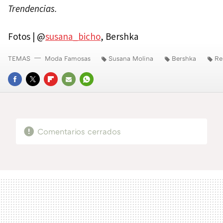
Trendencias.
Fotos | @
susana_bicho
, Bershka
TEMAS
Moda Famosas
Susana Molina
Bershka
Re
FACEBOOK
TWITTER
FLIPBOARD
E-
WHATSAPP
MAIL
Comentarios cerrados