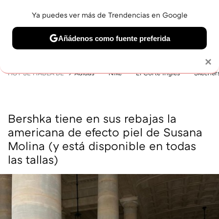
Ya puedes ver más de Trendencias en Google
MENÚ
NUEVO
Añádenos como fuente preferida
BELLEZA
SHOPPING
VIAJES
GASTRO
SNEAKERS
Solo necesitas una cuenta de Google
×
HOY SE HABLA DE
Adidas
Nike
El Corte Inglés
Skecher
Bershka tiene en sus rebajas la
americana de efecto piel de Susana
Molina (y está disponible en todas
las tallas)