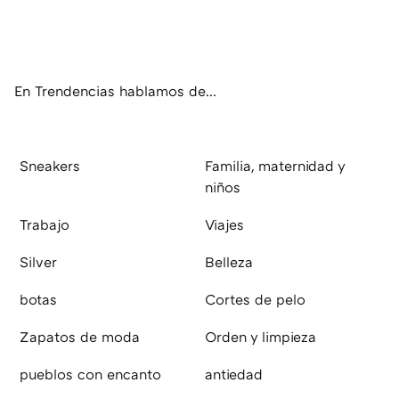
Twit
Fac
You
Inst
RSS
Flip
ter
ebo
tub
agr
boa
ok
e
am
rd
En Trendencias hablamos de...
Sneakers
Familia, maternidad y
niños
Trabajo
Viajes
Silver
Belleza
botas
Cortes de pelo
Zapatos de moda
Orden y limpieza
pueblos con encanto
antiedad