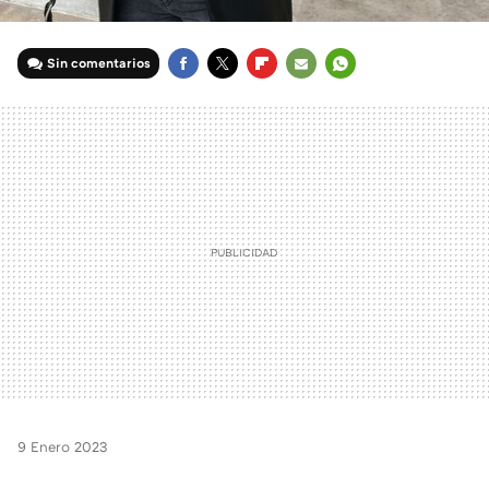
Sin comentarios
FACEBOOK
TWITTER
FLIPBOARD
E-
WHATSAPP
MAIL
9 Enero 2023