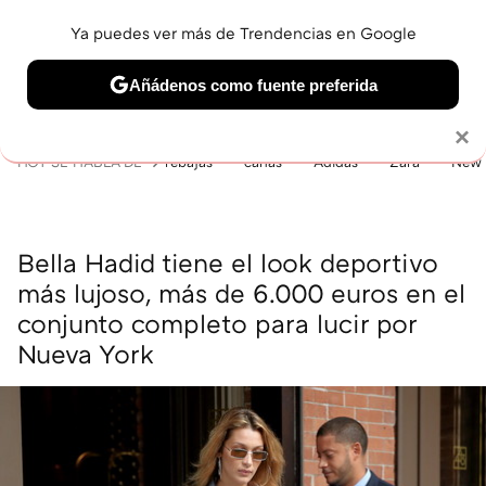
Ya puedes ver más de Trendencias en Google
MENÚ
NUEVO
Añádenos como fuente preferida
BELLEZA
SHOPPING
VIAJES
GASTRO
SNEAKERS
Solo necesitas una cuenta de Google
×
HOY SE HABLA DE
rebajas
canas
Adidas
Zara
New 
Bella Hadid tiene el look deportivo
más lujoso, más de 6.000 euros en el
conjunto completo para lucir por
Nueva York