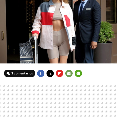
3 comentarios
FACEBOOK
TWITTER
FLIPBOARD
E-
WHATSAPP
MAIL