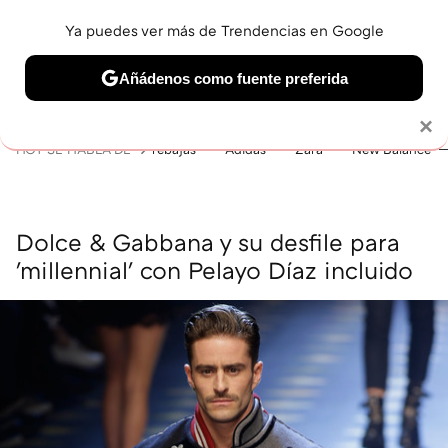
Ya puedes ver más de Trendencias en Google
MENÚ
NUEVO
Añádenos como fuente preferida
BELLEZA
SHOPPING
VIAJES
GASTRO
SNEAKERS
Solo necesitas una cuenta de Google
×
HOY SE HABLA DE
rebajas
Adidas
Zara
New Balance
Dolce & Gabbana y su desfile para
'millennial' con Pelayo Díaz incluido