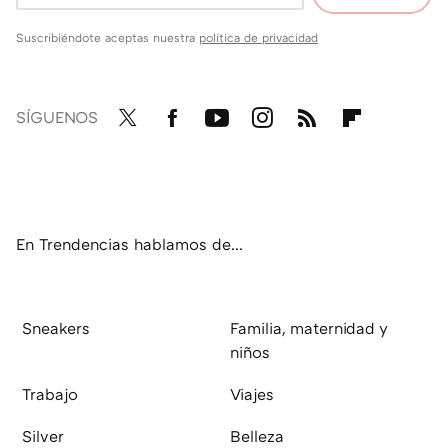
Suscribiéndote aceptas nuestra
política de privacidad
SÍGUENOS
Twit
Fac
You
Inst
RSS
Flip
ter
ebo
tub
agr
boa
ok
e
am
rd
En Trendencias hablamos de...
Sneakers
Familia, maternidad y
niños
Trabajo
Viajes
Silver
Belleza