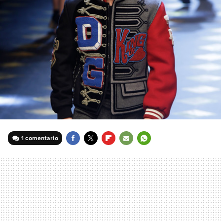
1 comentario
FACEBOOK
TWITTER
FLIPBOARD
E-
WHATSAPP
MAIL