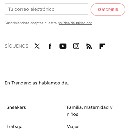
SUSCRIBIR
Suscribiéndote aceptas nuestra
política de privacidad
SÍGUENOS
Twit
Fac
You
Inst
RSS
Flip
ter
ebo
tub
agr
boa
ok
e
am
rd
En Trendencias hablamos de...
Sneakers
Familia, maternidad y
niños
Trabajo
Viajes