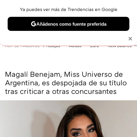
Ya puedes ver más de Trendencias en Google
MENÚ
NUEVO
Añádenos como fuente preferida
BELLEZA
SHOPPING
VIAJES
GASTRO
SNEAKERS
Solo necesitas una cuenta de Google
×
HOY SE HABLA DE
rebajas
Adidas
Zara
New Balance
Magalí Benejam, Miss Universo de
Argentina, es despojada de su título
tras criticar a otras concursantes