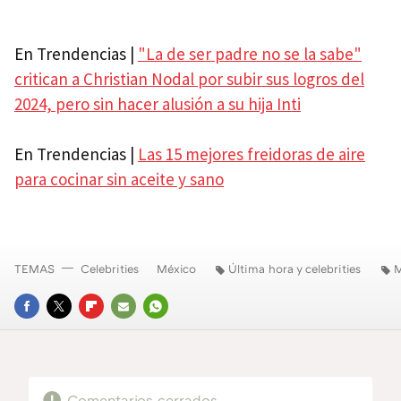
En Trendencias |
"La de ser padre no se la sabe"
critican a Christian Nodal por subir sus logros del
2024, pero sin hacer alusión a su hija Inti
En Trendencias |
Las 15 mejores freidoras de aire
para cocinar sin aceite y sano
TEMAS
Celebrities
México
Última hora y celebrities
M
FACEBOOK
TWITTER
FLIPBOARD
E-
WHATSAPP
MAIL
Comentarios cerrados