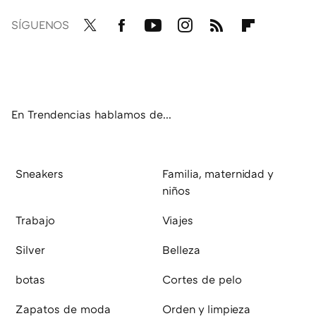
SÍGUENOS
Twit
Fac
You
Inst
RSS
Flip
ter
ebo
tub
agr
boa
ok
e
am
rd
En Trendencias hablamos de...
Sneakers
Familia, maternidad y
niños
Trabajo
Viajes
Silver
Belleza
botas
Cortes de pelo
Zapatos de moda
Orden y limpieza