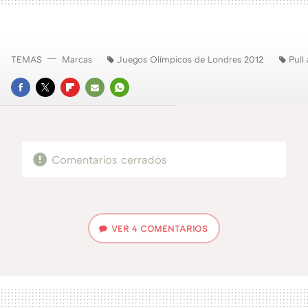
TEMAS
Marcas
Juegos Olímpicos de Londres 2012
Pull
FACEBOOK
TWITTER
FLIPBOARD
E-
WHATSAPP
MAIL
Comentarios cerrados
VER
4 COMENTARIOS