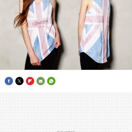
FACEBOOK
TWITTER
FLIPBOARD
E-
WHATSAPP
MAIL