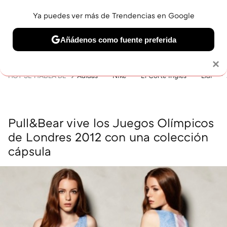
Ya puedes ver más de Trendencias en Google
MENÚ
NUEVO
Añádenos como fuente preferida
BELLEZA
SHOPPING
VIAJES
GASTRO
SNEAKERS
Solo necesitas una cuenta de Google
×
HOY SE HABLA DE
Adidas
Nike
El Corte Inglés
Lidl
Pull&Bear vive los Juegos Olímpicos
de Londres 2012 con una colección
cápsula