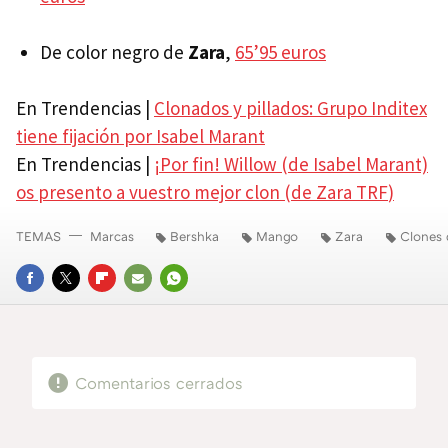
De color negro de
Zara
,
65’95 euros
En Trendencias |
Clonados y pillados: Grupo Inditex
tiene fijación por Isabel Marant
En Trendencias |
¡Por fin! Willow (de Isabel Marant)
os presento a vuestro mejor clon (de Zara
TRF
)
TEMAS
Marcas
Bershka
Mango
Zara
Clones
FACEBOOK
TWITTER
FLIPBOARD
E-
WHATSAPP
MAIL
Comentarios cerrados