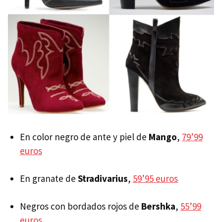
En color negro de ante y piel de
Mango
,
79’99
euros
En granate de
Stradivarius
,
59’95 euros
Negros con bordados rojos de
Bershka
,
55’99
euros