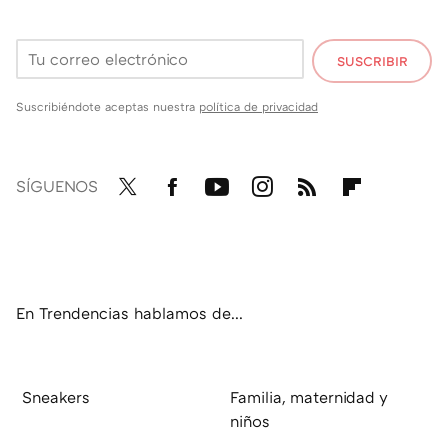
SUSCRIBIR
Suscribiéndote aceptas nuestra
política de privacidad
SÍGUENOS
Twit
Fac
You
Inst
RSS
Flip
ter
ebo
tub
agr
boa
ok
e
am
rd
En Trendencias hablamos de...
Sneakers
Familia, maternidad y
niños