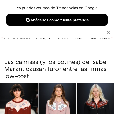
Ya puedes ver más de Trendencias en Google
MENÚ
NUEVO
Añádenos como fuente preferida
BELLEZA
SHOPPING
VIAJES
GASTRO
SNEAKERS
Solo necesitas una cuenta de Google
×
HOY SE HABLA DE
rebajas
Adidas
Zara
New Balance
Las camisas (y los botines) de Isabel
Marant causan furor entre las firmas
low-cost