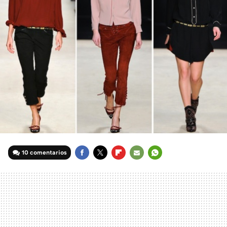
10 comentarios
FACEBOOK
TWITTER
FLIPBOARD
E-
WHATSAPP
MAIL