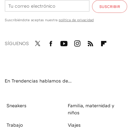
SUSCRIBIR
Suscribiéndote aceptas nuestra
política de privacidad
SÍGUENOS
Twit
Fac
You
Inst
RSS
Flip
ter
ebo
tub
agr
boa
ok
e
am
rd
En Trendencias hablamos de...
Sneakers
Familia, maternidad y
niños
Trabajo
Viajes