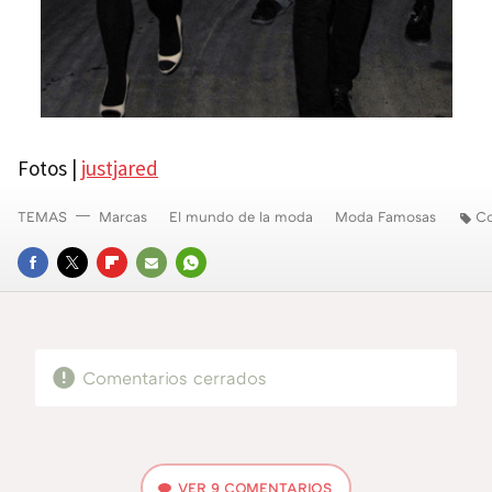
Fotos |
justjared
TEMAS
Marcas
El mundo de la moda
Moda Famosas
Co
FACEBOOK
TWITTER
FLIPBOARD
E-
WHATSAPP
MAIL
Comentarios cerrados
VER
9 COMENTARIOS