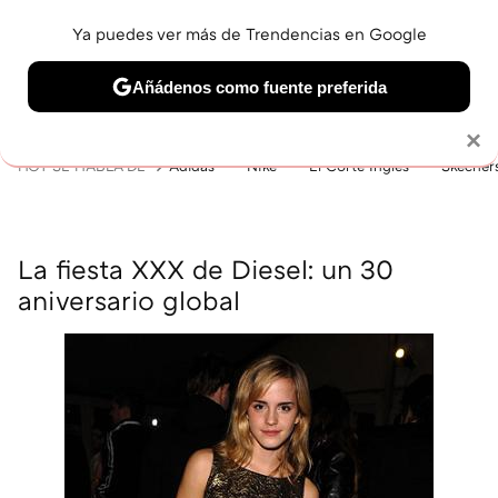
Ya puedes ver más de Trendencias en Google
MENÚ
NUEVO
Añádenos como fuente preferida
BELLEZA
SHOPPING
VIAJES
GASTRO
SNEAKERS
Solo necesitas una cuenta de Google
×
HOY SE HABLA DE
Adidas
Nike
El Corte Inglés
Skecher
La fiesta XXX de Diesel: un 30
aniversario global