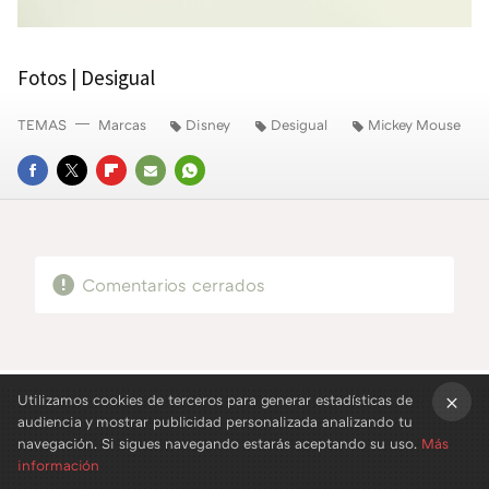
Fotos | Desigual
TEMAS
Marcas
Disney
Desigual
Mickey Mouse
FACEBOOK
TWITTER
FLIPBOARD
E-
WHATSAPP
MAIL
Comentarios cerrados
Utilizamos cookies de terceros para generar estadísticas de
audiencia y mostrar publicidad personalizada analizando tu
×
navegación. Si sigues navegando estarás aceptando su uso.
Más
información