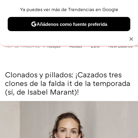
Ya puedes ver más de Trendencias en Google
MENÚ
NUEVO
Añádenos como fuente preferida
BELLEZA
SHOPPING
VIAJES
GASTRO
SNEAKERS
Solo necesitas una cuenta de Google
×
HOY SE HABLA DE
rebajas
Adidas
Zara
New Balance
Clonados y pillados: ¡Cazados tres
clones de la falda it de la temporada
(sí, de Isabel Marant)!