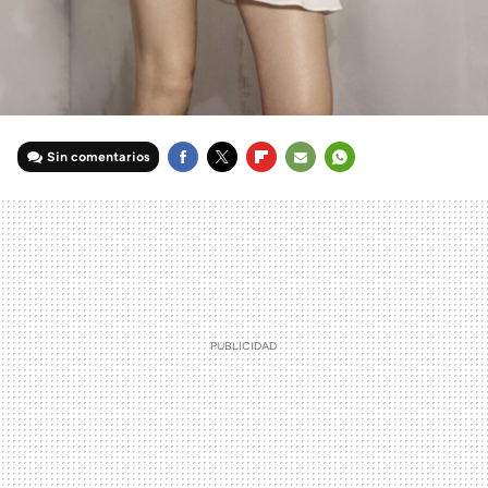
Sin comentarios
FACEBOOK
TWITTER
FLIPBOARD
E-
WHATSAPP
MAIL