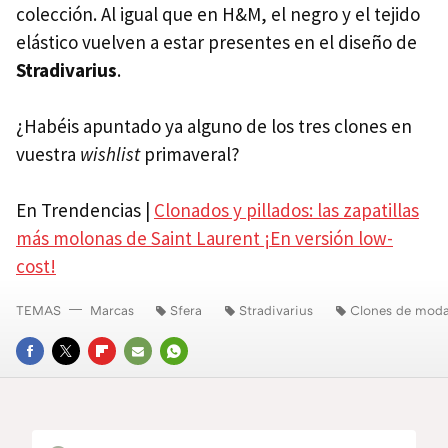
colección. Al igual que en H&M, el negro y el tejido
elástico vuelven a estar presentes en el diseño de
Stradivarius
.
¿Habéis apuntado ya alguno de los tres clones en
vuestra
wishlist
primaveral?
En Trendencias |
Clonados y pillados: las zapatillas
más molonas de Saint Laurent ¡En versión low-
cost!
TEMAS
Marcas
Sfera
Stradivarius
Clones de mod
FACEBOOK
TWITTER
FLIPBOARD
E-
WHATSAPP
MAIL