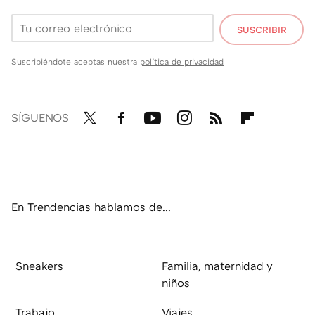
SUSCRIBIR
Suscribiéndote aceptas nuestra
política de privacidad
SÍGUENOS
Twit
Fac
You
Inst
RSS
Flip
ter
ebo
tub
agr
boa
ok
e
am
rd
En Trendencias hablamos de...
Sneakers
Familia, maternidad y
niños
Trabajo
Viajes