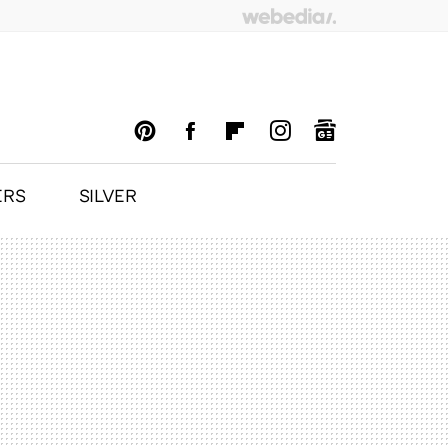
ERS
SILVER
PINTEREST
FACEBOOK
FLIPBOARD
INSTAGRAM
GOOGLENEWS