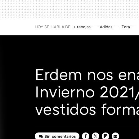
HOY SE HABLA DE
rebajas
Adidas
Zara
Erdem nos en
Invierno 2021
vestidos form
Sin comentarios