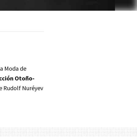
la Moda de
cción Otoño-
de Rudolf Nuréyev