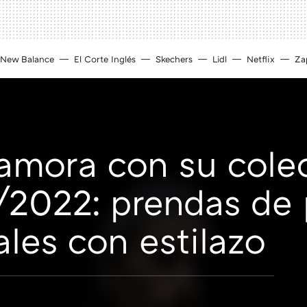
New Balance
El Corte Inglés
Skechers
Lidl
Netflix
Zap
amora con su cole
/2022: prendas de 
ales con estilazo