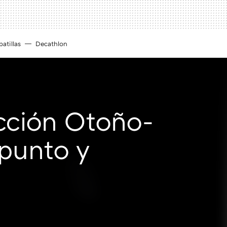
atillas
Decathlon
cción Otoño-
punto y