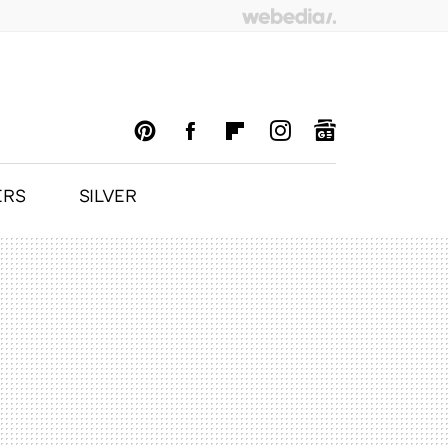
ERS
SILVER
PINTEREST
FACEBOOK
FLIPBOARD
INSTAGRAM
GOOGLENEWS