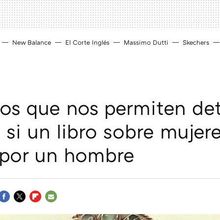
New Balance
El Corte Inglés
Massimo Dutti
Skechers
cos que nos permiten det
a si un libro sobre mujer
 por un hombre
FACEBOOK
TWITTER
FLIPBOARD
E-