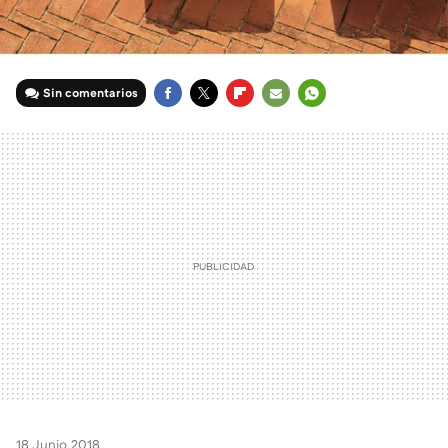
Sin comentarios
FACEBOOK
TWITTER
FLIPBOARD
E-
WHATSAPP
MAIL
18 Junio 2018