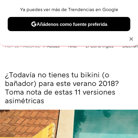
Ya puedes ver más de Trendencias en Google
MENÚ
NUEVO
Añádenos como fuente preferida
BELLEZA
SHOPPING
VIAJES
GASTRO
SNEAKERS
Solo necesitas una cuenta de Google
×
HOY SE HABLA DE
Adidas
Nike
El Corte Inglés
Skecher
¿Todavía no tienes tu bikini (o
bañador) para este verano 2018?
Toma nota de estas 11 versiones
asimétricas