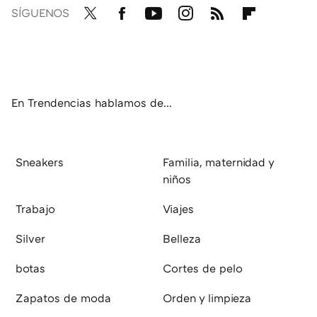
SÍGUENOS
Twit
Fac
You
Inst
RSS
Flip
ter
ebo
tub
agr
boa
ok
e
am
rd
En Trendencias hablamos de...
Sneakers
Familia, maternidad y
niños
Trabajo
Viajes
Silver
Belleza
botas
Cortes de pelo
Zapatos de moda
Orden y limpieza