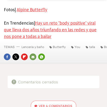
Fotos|
Alpine Butterfly
En Trendencias|
Hay un reto 'body positive' viral
que lleva dos años triunfando en las redes y que
nos pone a todas a bailar
TEMAS
Lencería y baño
Butterfly
You
talla
Bo
FACEBOOK
TWITTER
FLIPBOARD
E-
WHATSAPP
MAIL
Comentarios cerrados
VER
4 COMENTARIOS