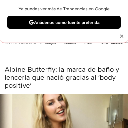
Ya puedes ver más de Trendencias en Google
MENÚ
NUEVO
Añádenos como fuente preferida
BELLEZA
SHOPPING
VIAJES
GASTRO
SNEAKERS
Solo necesitas una cuenta de Google
×
HOY SE HABLA DE
rebajas
Adidas
Zara
New Balance
Alpine Butterfly: la marca de baño y
lencería que nació gracias al 'body
positive'