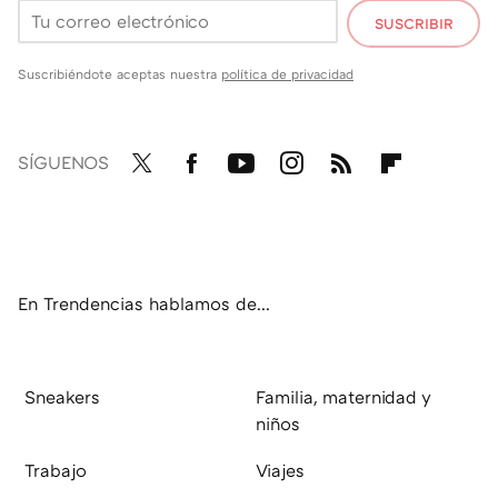
SUSCRIBIR
Suscribiéndote aceptas nuestra
política de privacidad
SÍGUENOS
Twit
Fac
You
Inst
RSS
Flip
ter
ebo
tub
agr
boa
ok
e
am
rd
En Trendencias hablamos de...
Sneakers
Familia, maternidad y
niños
Trabajo
Viajes