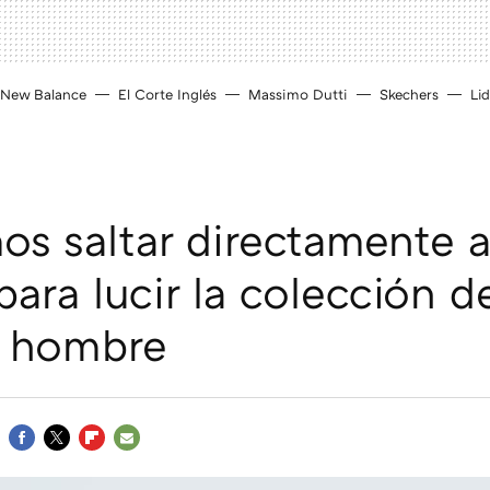
New Balance
El Corte Inglés
Massimo Dutti
Skechers
Lid
s saltar directamente a
para lucir la colección 
a hombre
FACEBOOK
TWITTER
FLIPBOARD
E-