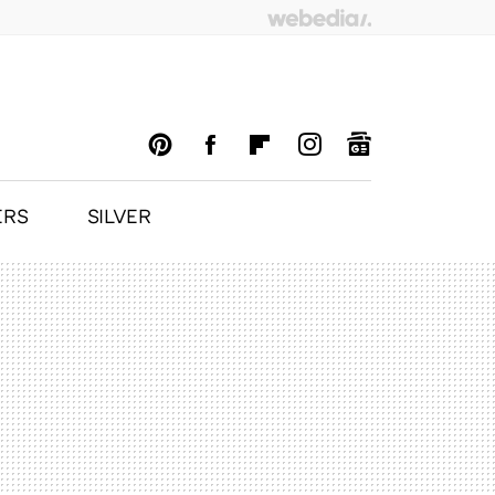
ERS
SILVER
PINTEREST
FACEBOOK
FLIPBOARD
INSTAGRAM
GOOGLENEWS