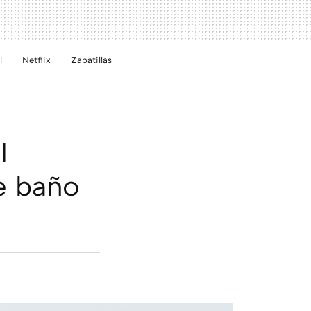
l
Netflix
Zapatillas
l
de baño