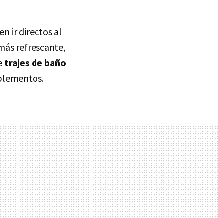
 ir directos al
 más refrescante,
e
trajes de baño
mplementos.