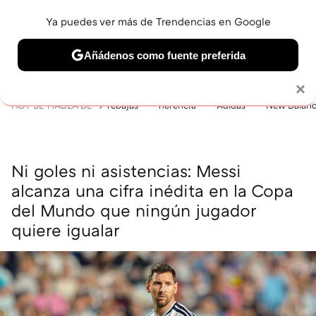
Ya puedes ver más de Trendencias en Google
MENÚ
NUEVO
Añádenos como fuente preferida
BELLEZA
SHOPPING
VIAJES
GASTRO
SNEAKERS
Solo necesitas una cuenta de Google
×
HOY SE HABLA DE
rebajas
herencia
Adidas
New Balan
Ni goles ni asistencias: Messi
alcanza una cifra inédita en la Copa
del Mundo que ningún jugador
quiere igualar