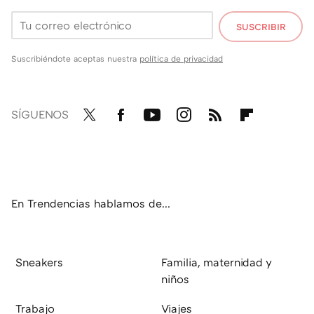
SUSCRIBIR
Suscribiéndote aceptas nuestra
política de privacidad
SÍGUENOS
Twit
Fac
You
Inst
RSS
Flip
ter
ebo
tub
agr
boa
ok
e
am
rd
En Trendencias hablamos de...
Sneakers
Familia, maternidad y
niños
Trabajo
Viajes