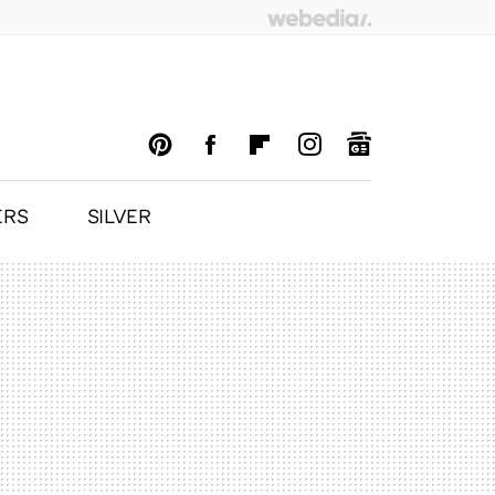
ERS
SILVER
PINTEREST
FACEBOOK
FLIPBOARD
INSTAGRAM
GOOGLENEWS