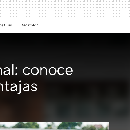
atillas
Decathlon
nal: conoce
ntajas