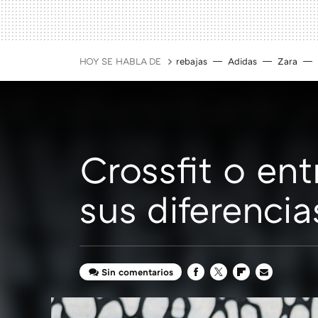
HOY SE HABLA DE
rebajas
Adidas
Zara
Crossfit o en
sus diferencia
Sin comentarios
FACEBOOK
TWITTER
FLIPBOARD
E-
MAIL