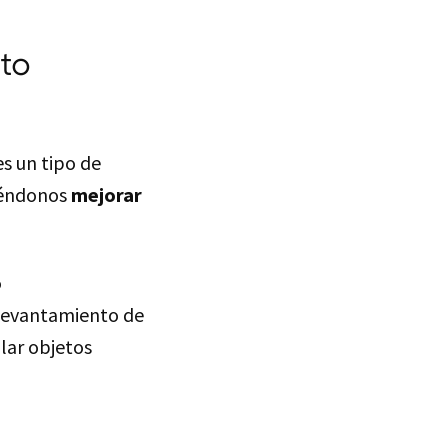
nto
s un tipo de
iéndonos
mejorar
o
levantamiento de
lar objetos