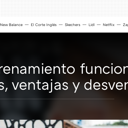
New Balance
El Corte Inglés
Skechers
Lidl
Netflix
Zap
trenamiento funcio
s, ventajas y desve