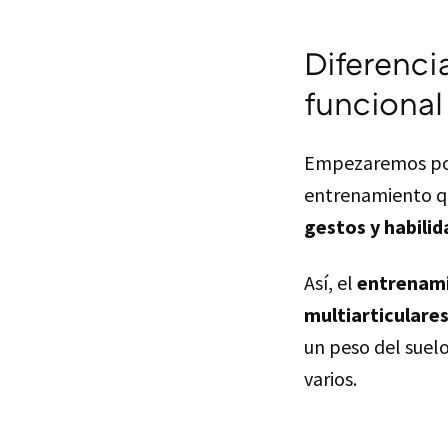
Diferenci
funcional
Empezaremos por 
entrenamiento q
gestos y habili
Así, el
entrenami
multiarticulare
un peso del suel
varios.