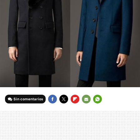
Sin comentarios
FACEBOOK
TWITTER
FLIPBOARD
E-
WHATSAPP
MAIL