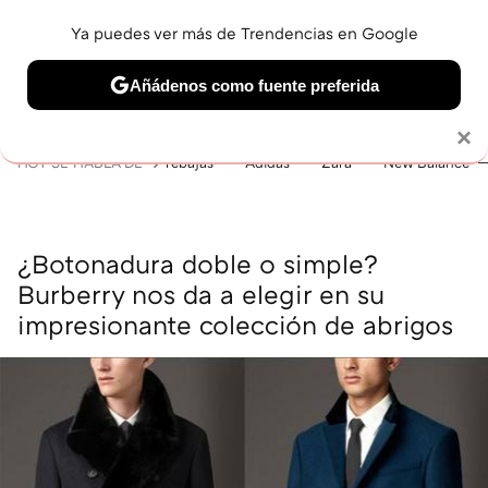
Ya puedes ver más de Trendencias en Google
MENÚ
NUEVO
Añádenos como fuente preferida
BELLEZA
SHOPPING
VIAJES
GASTRO
SNEAKERS
Solo necesitas una cuenta de Google
×
HOY SE HABLA DE
rebajas
Adidas
Zara
New Balance
¿Botonadura doble o simple?
Burberry nos da a elegir en su
impresionante colección de abrigos